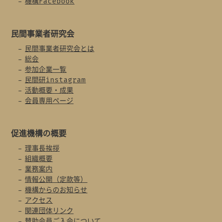
機構Facebook
民間事業者
研究会
民間事業者研究会とは
総会
参加企業一覧
民間研instagram
活動概要・成果
会員専用ページ
促進機構の概要
理事長挨拶
組織概要
業務案内
情報公開（定款等）
機構からのお知らせ
アクセス
関連団体リンク
賛助会員ご入会について