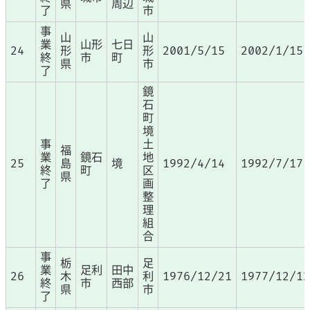
県
周辺
了
市
事
山
山
業
山形
七日
24
形
形
2001/5/15
2002/1/15
終
市
町
県
市
了
鏡
石
町
境
事
土
福
業
鏡石
地
25
島
境
1992/4/14
1992/7/17
終
町
区
県
了
画
整
理
組
合
事
栃
足
業
足利
田中
26
木
利
1976/12/21
1977/12/12
終
市
西部
県
市
了