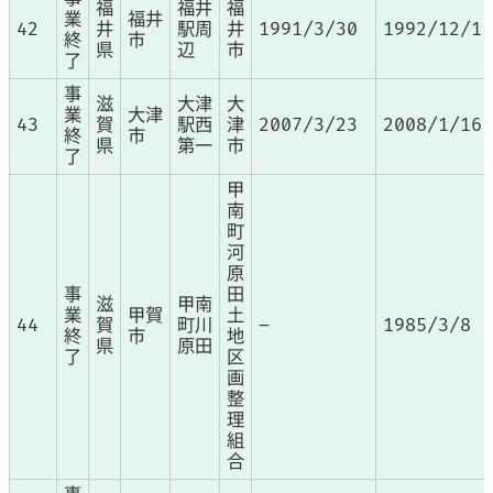
福
福井
福
業
福井
42
井
駅周
井
1991/3/30
1992/12/1
終
市
県
辺
市
了
事
滋
大津
大
業
大津
43
賀
駅西
津
2007/3/23
2008/1/16
終
市
県
第一
市
了
甲
南
町
河
原
事
田
滋
甲南
業
甲賀
土
44
賀
町川
–
1985/3/8
終
市
地
県
原田
了
区
画
整
理
組
合