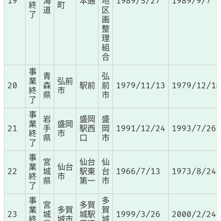
19
海
本通
地
1989/5/27
1989/9/7
終
町
道
区
了
画
整
理
組
合
事
青
弘
業
弘前
20
森
駅前
前
1979/11/13
1979/12/18
終
市
県
市
了
事
岩
盛岡
盛
業
盛岡
21
手
駅西
岡
1991/12/24
1993/7/26
終
市
県
口
市
了
事
宮
仙台
仙
業
仙台
22
城
駅東
台
1966/7/13
1973/8/24
終
市
県
第一
市
了
事
多
宮
多賀
業
多賀
賀
23
城
城駅
1999/3/26
2000/2/24
終
城市
城