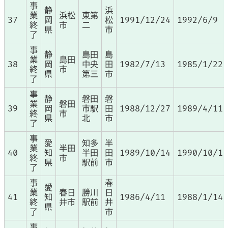
事
静
浜
業
浜松
東第
37
岡
松
1991/12/24
1992/6/9
終
市
二
県
市
了
事
静
島田
島
業
島田
38
岡
中央
田
1982/7/13
1985/1/22
終
市
県
第三
市
了
事
静
磐田
磐
業
磐田
39
岡
市駅
田
1988/12/27
1989/4/11
終
市
県
北
市
了
事
愛
知多
半
業
半田
40
知
半田
田
1989/10/14
1990/10/1
終
市
県
駅前
市
了
事
春
愛
業
春日
勝川
日
41
知
1986/4/11
1988/1/14
終
井市
駅前
井
県
了
市
事