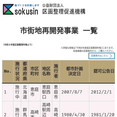
市街地再開発事業 一覧
（令和６年版区画整理年報より）
※詳細な情報は「令和6年度版区画整理年報」にあります。
促進機構の図書案内から、ご購入ください。
図書案内はこちら
施
都
施
行
道
市区
地区
都市計画
No.
行
認可公告日
状
府
町村
名称
決定日
者
況
県
施
北
恵庭
恵
恵庭
1
行
海
駅西
庭
2007/8/7
2012/2/1
市
中
道
口
市
高崎
施
群
駅周
高
高崎
2
行
馬
辺
崎
1980/4/30
1981/1/20