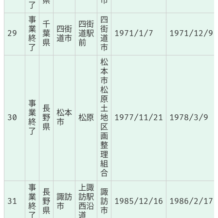
県
市
了
事
四
千
四街
業
四街
街
29
葉
道駅
1971/1/7
1971/12/9
終
道市
道
県
前
了
市
松
本
市
松
原
事
長
土
業
松本
30
野
松原
地
1977/11/21
1978/3/9
終
市
県
区
了
画
整
理
組
合
事
上諏
長
諏
業
諏訪
訪駅
31
野
訪
1985/12/16
1986/2/17
終
市
西沿
県
市
了
道