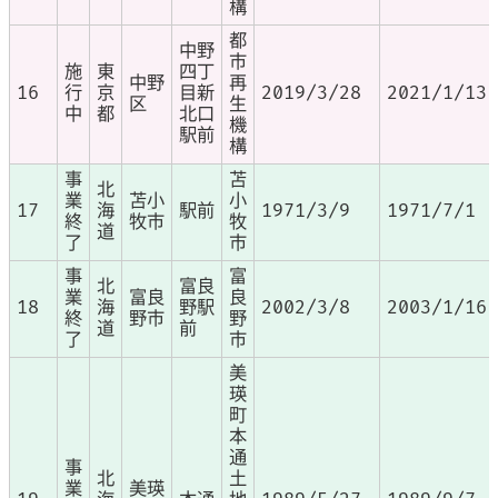
構
都
中野
市
施
東
四丁
中野
再
16
行
京
目新
2019/3/28
2021/1/13
区
生
中
都
北口
機
駅前
構
事
苫
北
業
苫小
小
17
海
駅前
1971/3/9
1971/7/1
終
牧市
牧
道
了
市
事
富
北
富良
業
富良
良
18
海
野駅
2002/3/8
2003/1/16
終
野市
野
道
前
了
市
美
瑛
町
本
通
事
北
土
業
美瑛