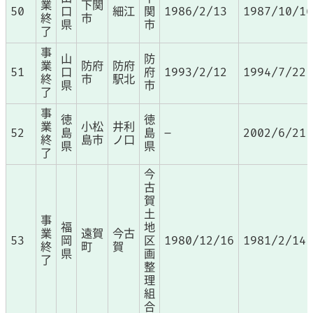
業
下関
50
口
細江
関
1986/2/13
1987/10/16
終
市
県
市
了
事
山
防
業
防府
防府
51
口
府
1993/2/12
1994/7/22
終
市
駅北
県
市
了
事
徳
徳
業
小松
井利
52
島
島
–
2002/6/21
終
島市
ノ口
県
県
了
今
古
賀
土
事
福
地
業
遠賀
今古
53
岡
区
1980/12/16
1981/2/14
終
町
賀
県
画
了
整
理
組
合