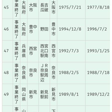
事
大
大
業
大阪
長吉
45
阪
阪
1975/7/21
1977/8/18
終
市
瓜破
府
市
了
事
大
豊
業
豊中
46
阪
野田
中
1994/12/8
1996/7/2
終
市
府
市
了
事
兵
西宮
西
業
西宮
47
庫
北口
宮
1992/7/3
1993/1/25
終
市
県
駅南
市
了
事
ＪＲ
奈
奈
業
奈良
奈良
48
良
良
1988/2/5
1988/7/18
終
市
駅周
県
市
了
辺
事
岡
新
業
新見
新見
49
山
見
1989/8/1
1989/12/25
終
市
駅前
県
市
了
事
山
下