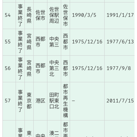
事
佐
長
佐世
業
佐世
世
54
崎
保駅
1990/3/5
1991/1/17
終
保市
保
県
周辺
了
市
事
宮
西
業
西都
中央
55
崎
都
1975/12/16
1977/6/13
終
市
第三
県
市
了
事
宮
中央
西
業
西都
56
崎
第三
都
1975/12/16
1977/9/8
終
市
県
北
市
了
都
事
市
東
田町
業
再
57
京
港区
駅東
–
2011/7/15
終
生
都
口北
了
機
構
都
事
市
東
湊二
業
中央
再