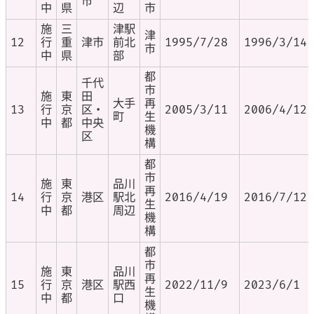
市
中
県
辺
市
施
三
津駅
津
12
行
重
津市
前北
1995/7/28
1996/3/14
市
中
県
部
都
千代
市
施
東
田
大手
再
13
行
京
区・
2005/3/11
2006/4/12
町
生
中
都
中央
機
区
構
都
市
施
東
品川
再
14
行
京
港区
駅北
2016/4/19
2016/7/12
生
中
都
周辺
機
構
都
市
施
東
品川
再
15
行
京
港区
駅西
2022/11/9
2023/6/1
生
中
都
口
機