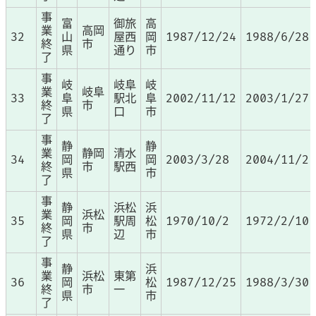
事
富
御旅
高
業
高岡
32
山
屋西
岡
1987/12/24
1988/6/28
終
市
県
通り
市
了
事
岐
岐阜
岐
業
岐阜
33
阜
駅北
阜
2002/11/12
2003/1/27
終
市
県
口
市
了
事
静
静
業
静岡
清水
34
岡
岡
2003/3/28
2004/11/2
終
市
駅西
県
市
了
事
静
浜松
浜
業
浜松
35
岡
駅周
松
1970/10/2
1972/2/10
終
市
県
辺
市
了
事
静
浜
業
浜松
東第
36
岡
松
1987/12/25
1988/3/30
終
市
一
県
市
了