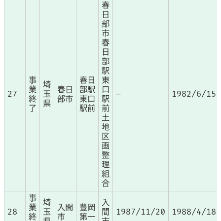
春
日
部
市
春
日
部
駅
事
春日
東
埼
業
春日
部駅
口
27
玉
–
1982/6/15
終
部市
東口
駅
県
了
駅前
前
土
地
区
画
整
理
組
合
事
埼
入
業
入間
豊岡
28
玉
間
1987/11/20
1988/4/18
終
市
第一