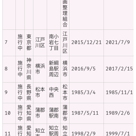
画
整
理
組
合
江
施
東
南小
江戸
戸
7
行
京
岩七
2015/12/21
2021/7/9
川区
川
中
都
丁目
区
神
施
新綱
横
奈
横浜
8
行
島駅
浜
2016/9/5
2017/2/15
川
市
中
周辺
市
県
施
長
松
松本
中央
9
行
野
本
1985/3/4
1985/11/1
市
西
中
県
市
施
愛
蒲
蒲郡
蒲郡
10
行
知
郡
1987/5/11
1989/2/6
市
駅南
中
県
市
施
愛
知立
知
知立
11
行
知
駅周
立
1998/2/9
1999/7/1