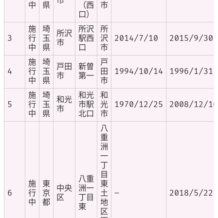
市
中
県
（西
市
口）
施
埼
所沢
所
所沢
3
行
玉
駅西
沢
2014/7/10
2015/9/30
市
中
県
口
市
施
埼
戸
戸田
新曽
4
行
玉
田
1994/10/14
1996/1/31
市
第一
中
県
市
施
埼
和光
和
和光
5
行
玉
市駅
光
1970/12/25
2008/12/16
市
中
県
北口
市
八
重
洲
一
丁
目
八重
施
東
東
中央
洲一
6
行
京
土
–
2018/5/22
区
丁目
中
都
地
東
区