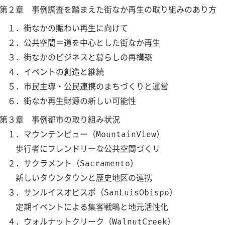
第２章 事例調査を踏まえた街なか再生の取り組みのあり方
１．街なかの賑わい再生に向けて
２．公共空間＝道を中心とした街なか再生
３．街なかのビジネスと暮らしの再構築
４．イベントの創造と継続
５．市民主導・公民連携のまちづくりと運営
６．街なか再生財源の新しい可能性
第３章 事例都市の取り組み状況
１．マウンテンピュー（MountainView）
歩行者にフレンドリーな公共空間づくリ
２．サクラメント（Sacramento）
新しいタウンタウンと歴史地区の連携
３．サンルイスオピスポ（SanLuisObispo）
定期イベントによる集客戦鴫と地元活性化
４．ウォルナットクリーク（WalnutCreek）