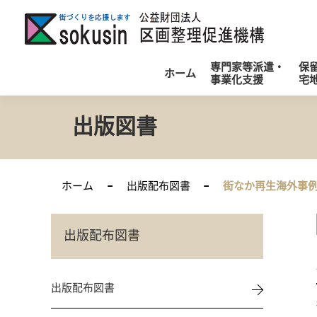
公
専門家等派遣・
保
ホーム
事業化支援
宅
出版図書
ホーム
出版配布図書
街なか再生海外事
出版配布図書
出版配布図書