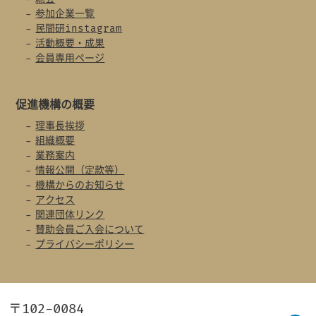
参加企業一覧
民間研instagram
活動概要・成果
会員専用ページ
促進機構の概要
理事長挨拶
組織概要
業務案内
情報公開（定款等）
機構からのお知らせ
アクセス
関連団体リンク
賛助会員ご入会について
プライバシーポリシー
〒102-0084