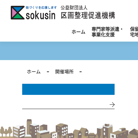
公
専門家等派遣・
保
ホーム
事業化支援
宅
ホーム
開催場所