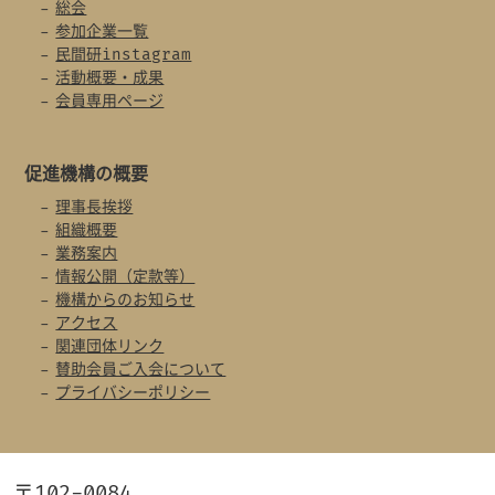
総会
参加企業一覧
民間研instagram
活動概要・成果
会員専用ページ
促進機構の概要
理事長挨拶
組織概要
業務案内
情報公開（定款等）
機構からのお知らせ
アクセス
関連団体リンク
賛助会員ご入会について
プライバシーポリシー
〒102-0084