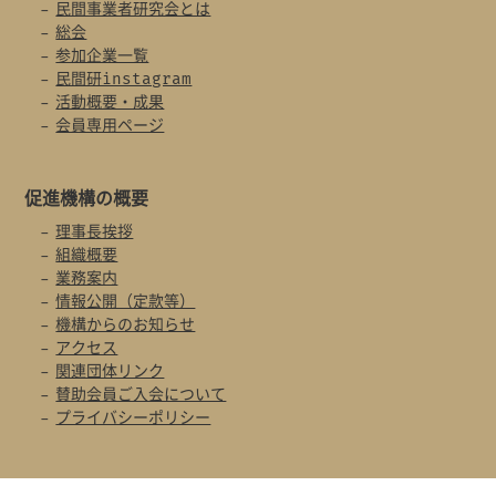
民間事業者研究会とは
総会
参加企業一覧
民間研instagram
活動概要・成果
会員専用ページ
促進機構の概要
理事長挨拶
組織概要
業務案内
情報公開（定款等）
機構からのお知らせ
アクセス
関連団体リンク
賛助会員ご入会について
プライバシーポリシー