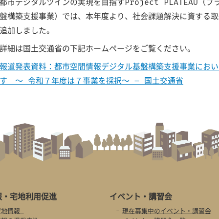
都市デジタルツインの実現を目指すProject PLATEAU
盤構築支援事業）では、本年度より、社会課題解決に資する取
追加しました。
詳細は国土交通省の下記ホームページをご覧ください。
報道発表資料：都市空間情報デジタル基盤構築支援事業におい
す ～ 令和７年度は７事業を採択～ – 国土交通省
報・
宅地利用促進
イベント・
講習会
留地情報
現在募集中のイベント・講習会