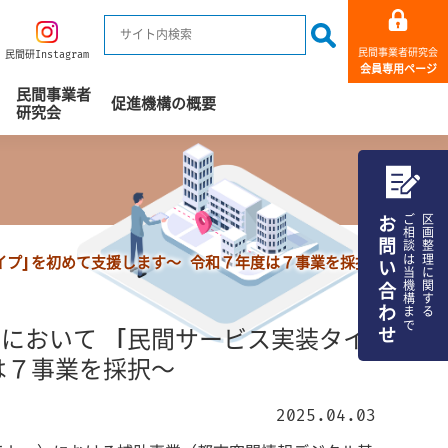
民間事業者研究会
民間研Instagram
会員専用ページ
民間事業者
促進機構の概要
研究会
お問い合わせ
ご相談は当機構まで
区画整理に関する
イプ」を初めて支援します～ 令和７年度は７事業を採択
において 「民間サービス実装タイ
は７事業を採択～
2025.04.03