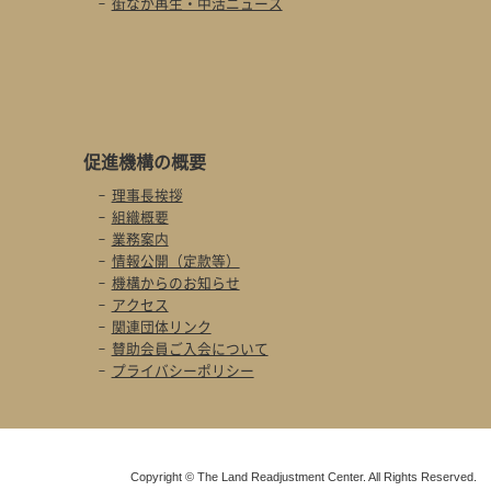
街なか再生・中活ニュース
促進機構の概要
理事長挨拶
組織概要
業務案内
情報公開（定款等）
機構からのお知らせ
アクセス
関連団体リンク
賛助会員ご入会について
プライバシーポリシー
Copyright © The Land Readjustment Center. All Rights Reserved.