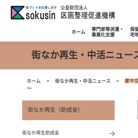
公
専門家等派遣・
保
ホーム
事業化支援
宅
街なか再生・中活ニュー
ホーム
街なか再生・中活ニュース
都市
～
街なか再生（助成金）
街なか再生助成金