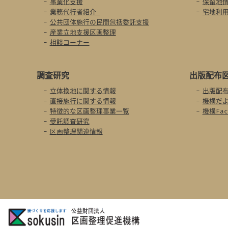
事業化支援
保留地
業務代行者紹介
宅地利
公共団体施行の民間包括委託支援
産業立地支援区画整理
相談コーナー
調査研究
出版配布
立体換地に関する情報
出版配
直接施行に関する情報
機構だ
特徴的な区画整理事業一覧
機構Fac
受託調査研究
区画整理関連情報