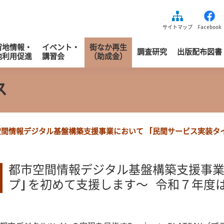
益財団法人区画整理促進機構
サイトマップ
Facebook
留地情報・
イベント・
街なか再生
調査研究
出版配布図書
地利用促進
講習会
（助成金）
ス
空間情報デジタル基盤構築支援事業において 「民間サービス実装タ
都市空間情報デジタル基盤構築支援事業
プ」を初めて支援します～ 令和７年度