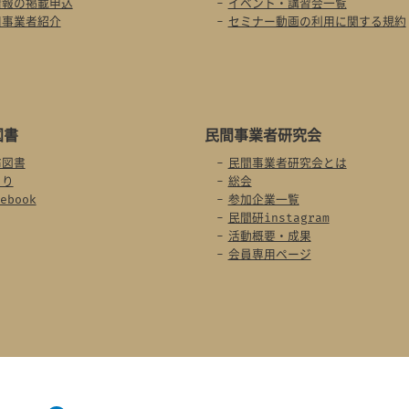
情報の掲載申込
イベント・講習会一覧
用事業者紹介
セミナー動画の利用に関する規約
図書
民間事業者
研究会
布図書
民間事業者研究会とは
より
総会
ebook
参加企業一覧
民間研instagram
活動概要・成果
会員専用ページ