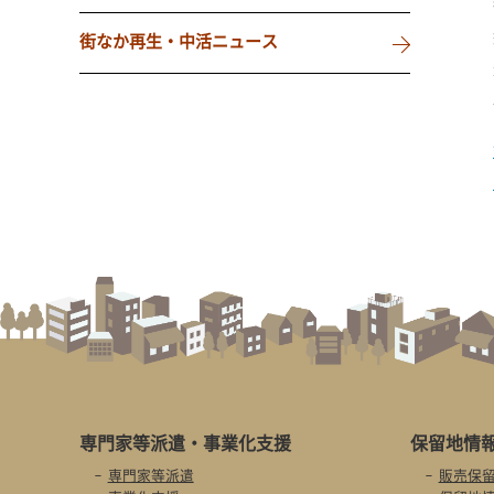
街なか再生・中活ニュース
専門家等派遣・
事業化支援
保留地情
専門家等派遣
販売保