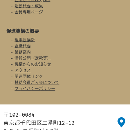
活動概要・成果
会員専用ページ
促進機構の概要
理事長挨拶
組織概要
業務案内
情報公開（定款等）
機構からのお知らせ
アクセス
関連団体リンク
賛助会員ご入会について
プライバシーポリシー
〒102-0084
東京都千代田区二番町12-12