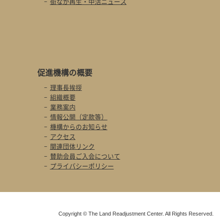
街なか再生・中活ニュース
促進機構の概要
理事長挨拶
組織概要
業務案内
情報公開（定款等）
機構からのお知らせ
アクセス
関連団体リンク
賛助会員ご入会について
プライバシーポリシー
Copyright © The Land Readjustment Center. All Rights Reserved.