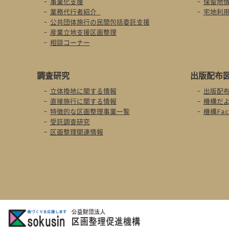
事業化支援
保留地
業務代行者紹介
宅地利
公共団体施行の民間包括委託支援
産業立地支援区画整理
相談コーナー
調査研究
出版配布
立体換地に関する情報
出版配
直接施行に関する情報
機構だ
特徴的な区画整理事業一覧
機構Fac
受託調査研究
区画整理関連情報