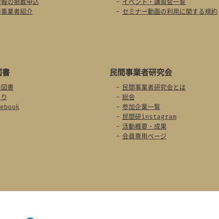
情報の掲載申込
イベント・講習会一覧
用事業者紹介
セミナー動画の利用に関する規約
図書
民間事業者
研究会
布図書
民間事業者研究会とは
より
総会
ebook
参加企業一覧
民間研instagram
活動概要・成果
会員専用ページ