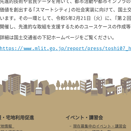
先進的技術や官民データを用いて、都市活動や都市インフラの
価値を創出する「スマートシティ」の社会実装に向けて、国土
います。その一環として、令和5年2月21日（火）に、「第２
開催し、先進的な取組を支援するためのユースケースの作成等
詳細は国土交通省の下記ホームページをご覧ください。
https://www.mlit.go.jp/report/press/toshi07_
報・
宅地利用促進
イベント・
講習会
留地情報
現在募集中のイベント・講習会