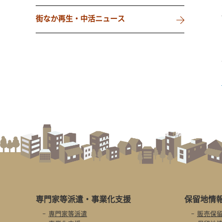
街なか再生・中活ニュース
専門家等派遣・
事業化支援
保留地情
専門家等派遣
販売保