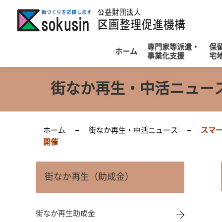
公
専門家等派遣・
保
ホーム
事業化支援
宅
街なか再生・中活ニュー
ホーム
街なか再生・中活ニュース
スマ
開催
街なか再生（助成金）
街なか再生助成金