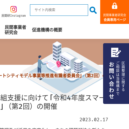
民間事業者研究会
民間研Instagram
会員専用ページ
民間事業者
促進機構の概要
研究会
お問い合わせ
ご相談は当機構まで
区画整理に関する
ートシティモデル事業等推進有識者委員会」（第2回）の
組支援に向けて「令和4年度スマー
」（第2回）の開催
2023.02.17