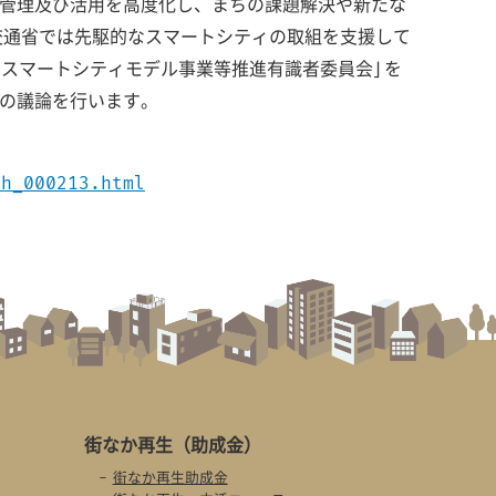
管理及び活用を高度化し、まちの課題解決や新たな
交通省では先駆的なスマートシティの取組を支援して
回スマートシティモデル事業等推進有識者委員会」を
の議論を行います。
hh_000213.html
街なか再生
（助成金）
街なか再生助成金