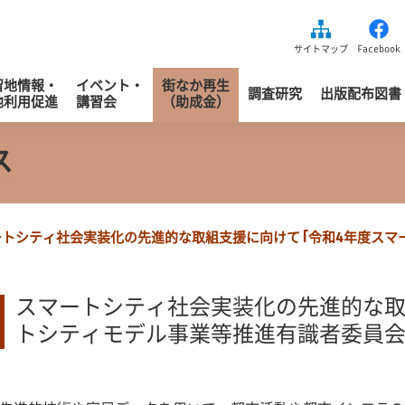
益財団法人区画整理促進機構
サイトマップ
Facebook
留地情報・
イベント・
街なか再生
調査研究
出版配布図書
地利用促進
講習会
（助成金）
ス
ートシティ社会実装化の先進的な取組支援に向けて「令和4年度スマ
スマートシティ社会実装化の先進的な取
トシティモデル事業等推進有識者委員会