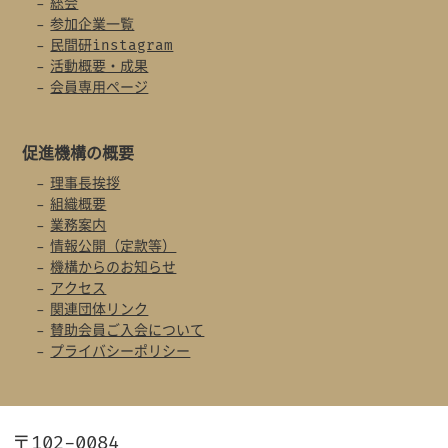
総会
参加企業一覧
民間研instagram
活動概要・成果
会員専用ページ
促進機構の概要
理事長挨拶
組織概要
業務案内
情報公開（定款等）
機構からのお知らせ
アクセス
関連団体リンク
賛助会員ご入会について
プライバシーポリシー
〒102-0084