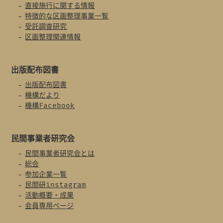
直接施行に関する情報
特徴的な区画整理事業一覧
受託調査研究
区画整理関連情報
出版配布図書
出版配布図書
機構だより
機構Facebook
民間事業者
研究会
民間事業者研究会とは
総会
参加企業一覧
民間研instagram
活動概要・成果
会員専用ページ