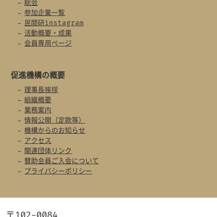
総会
参加企業一覧
民間研instagram
活動概要・成果
会員専用ページ
促進機構の概要
理事長挨拶
組織概要
業務案内
情報公開（定款等）
機構からのお知らせ
アクセス
関連団体リンク
賛助会員ご入会について
プライバシーポリシー
〒102-0084