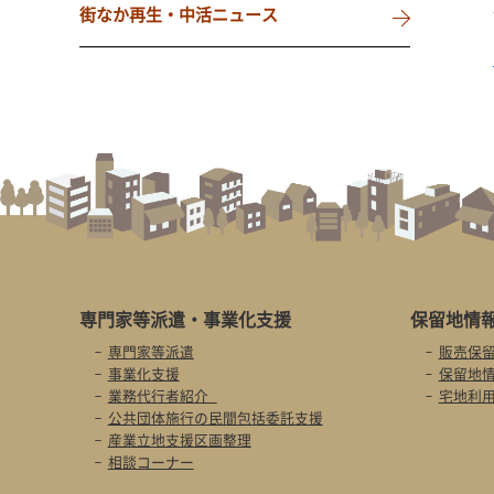
街なか再生・中活ニュース
専門家等派遣・
事業化支援
保留地情
専門家等派遣
販売保
事業化支援
保留地
業務代行者紹介
宅地利
公共団体施行の民間包括委託支援
産業立地支援区画整理
相談コーナー