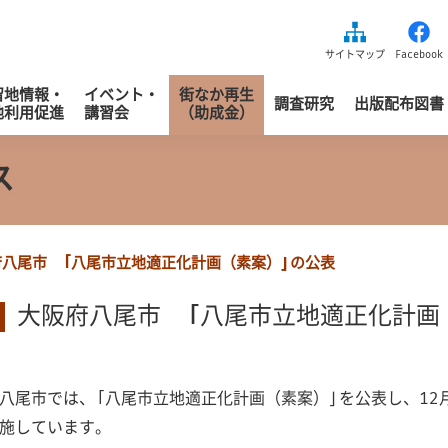
益財団法人区画整理促進機構
サイトマップ
Facebook
留地情報・
イベント・
街なか再生
調査研究
出版配布図書
地利用促進
講習会
（助成金）
ス
府八尾市 「八尾市立地適正化計画（素案）」の公表
大阪府八尾市 「八尾市立地適正化計画
八尾市では、「八尾市立地適正化計画（素案）」を公表し、12
施しています。