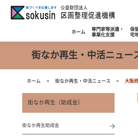
公
専門家等派遣・
保
ホーム
事業化支援
宅
街なか再生・中活ニュー
ホーム
街なか再生・中活ニュース
大阪
街なか再生（助成金）
街なか再生助成金