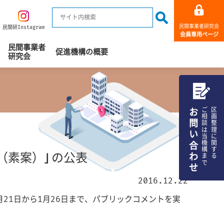
民間事業者研究会
民間研Instagram
会員専用ページ
民間事業者
促進機構の概要
研究会
お問い合わせ
ご相談は当機構まで
区画整理に関する
（素案）」の公表
2016.12.22
月21日から1月26日まで、パブリックコメントを実