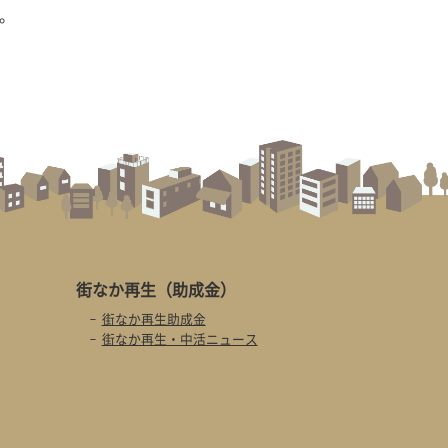
。
街なか再生
（助成金）
街なか再生助成金
街なか再生・中活ニュース